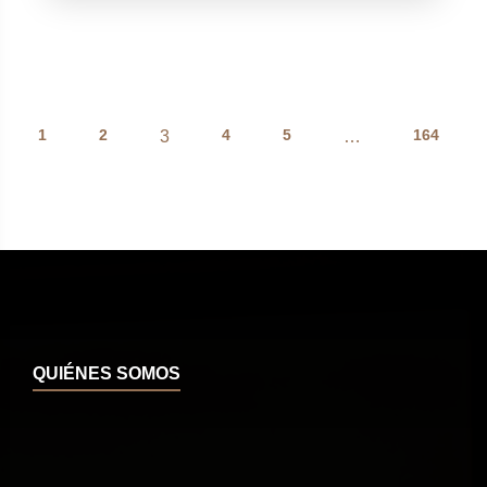
1
2
4
5
164
3
…
QUIÉNES SOMOS