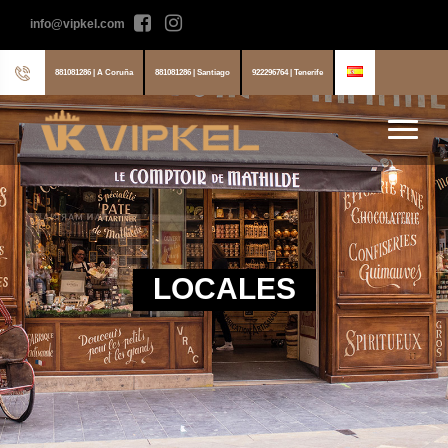
info@vipkel.com
881081286 | A Coruña
881081286 | Santiago
922296764 | Tenerife
LOCALES