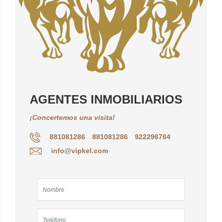
AGENTES INMOBILIARIOS
¡Concertemos una visita!
881081286
881081286
922296764
info@vipkel.com