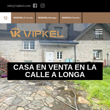
info@vipkel.com
881081286 | A Coruña
881081286 | Santiago
922296764 | Tenerife
CASA EN VENTA EN LA
CALLE A LONGA