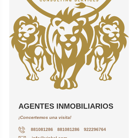
AGENTES INMOBILIARIOS
¡Concertemos una visita!
881081286
881081286
922296764
info@vipkel.com