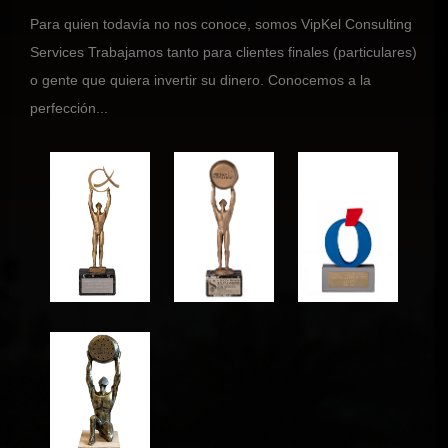
Para quien todavía no nos conoce, somos VipKel Consulting
Services Trabajamos tanto para clientes finales (particulares)
o gente que quiera invertir su dinero. Conocemos a la
perfección...