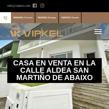
info@vipkel.com
881081286 | A Coruña
881081286 | Santiago
922296764 | Tenerife
CASA EN VENTA EN LA
CALLE ALDEA SAN
MARTIÑO DE ABAIXO