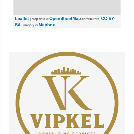
Leaflet
OpenStreetMap
CC-BY-
| Map data ©
contributors,
SA
Mapbox
, Imagery ©