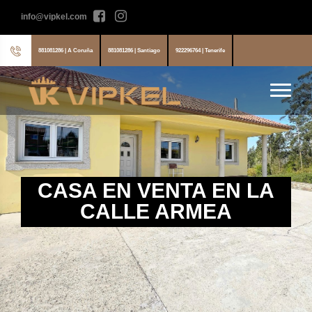
info@vipkel.com
881081286 | A Coruña
881081286 | Santiago
922296764 | Tenerife
CASA EN VENTA EN LA
CALLE ARMEA