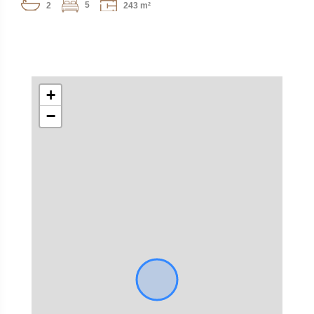
5
2
243 m²
+
−