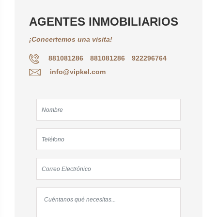
AGENTES INMOBILIARIOS
¡Concertemos una visita!
881081286
881081286
922296764
info@vipkel.com