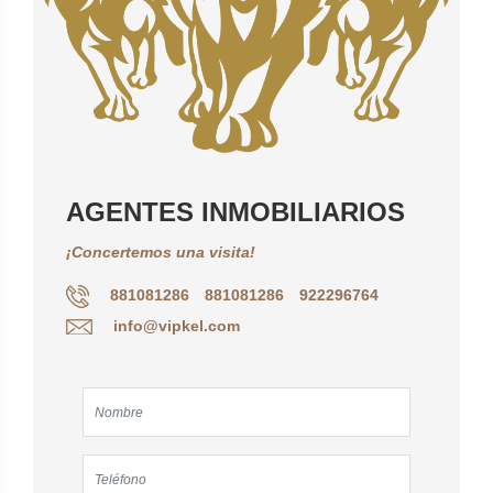
AGENTES INMOBILIARIOS
¡Concertemos una visita!
881081286
881081286
922296764
info@vipkel.com