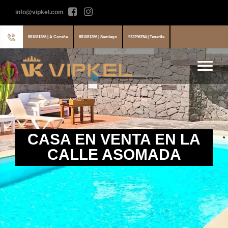
info@vipkel.com
881081286 | A Coruña
881081286 | Santiago
922296764 | Tenerife
CASA EN VENTA EN LA
CALLE ASOMADA