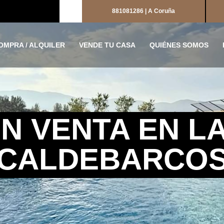
881081286 | A Coruña
OMPRA / ALQUILER
VENDE TU CASA
QUIÉNES SOMOS
N VENTA EN L
CALDEBARCO