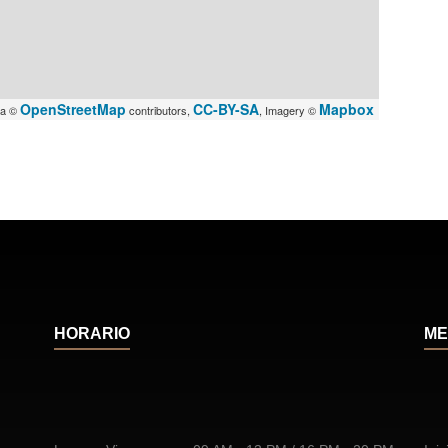
OpenStreetMap
CC-BY-SA
Mapbox
ta ©
contributors,
, Imagery ©
HORARIO
ME