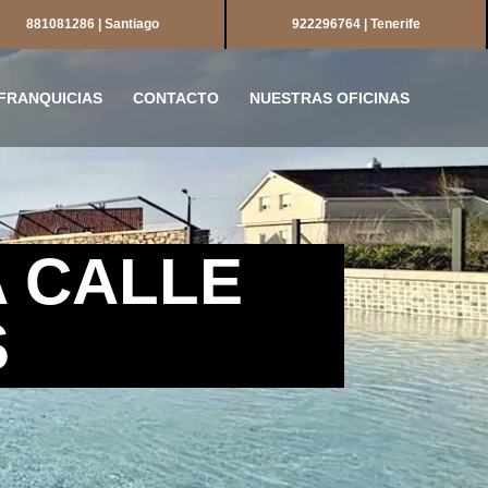
881081286 | Santiago
922296764 | Tenerife
FRANQUICIAS
CONTACTO
NUESTRAS OFICINAS
A CALLE
S