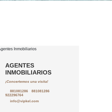
AGENTES
INMOBILIARIOS
¡Concertemos una visita!
881081286
881081286
922296764
info@vipkel.com