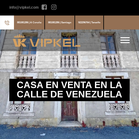
info@vipkel.com
881081286 | A Coruña
881081286 | Santiago
922296764 | Tenerife
CASA EN VENTA EN LA
CALLE DE VENEZUELA