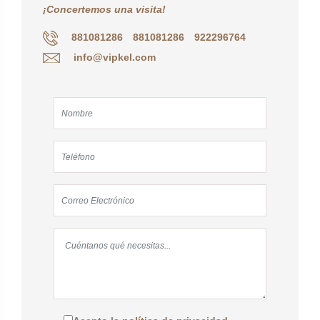
¡Concertemos una visita!
881081286
881081286
922296764
info@vipkel.com