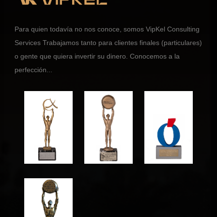
Para quien todavía no nos conoce, somos VipKel Consulting
Services Trabajamos tanto para clientes finales (particulares)
o gente que quiera invertir su dinero. Conocemos a la
perfección...