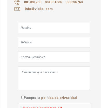
881081286
881081286
922296764
info@vipkel.com
Acepto la
política de privacidad