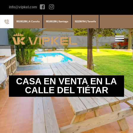
info@vipkel.com
881081286 | A Coruña
881081286 | Santiago
922296764 | Tenerife
CASA EN VENTA EN LA
CALLE DEL TIÉTAR