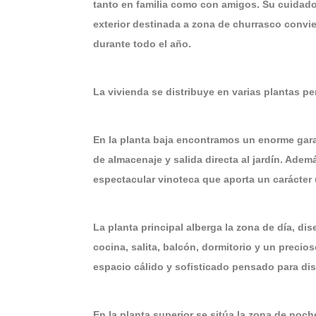
tanto en familia como con amigos. Su cuidado 
exterior destinada a zona de churrasco convier
durante todo el año.
La vivienda se distribuye en varias plantas p
En la planta baja encontramos un enorme gara
de almacenaje y salida directa al jardín. Ade
espectacular vinoteca que aporta un carácter 
La planta principal alberga la zona de día, d
cocina, salita, balcón, dormitorio y un prec
espacio cálido y sofisticado pensado para di
En la planta superior se sitúa la zona de no