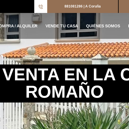
881081286 | A Coruña
OMPRA / ALQUILER
VENDE TU CASA
QUIÉNES SOMOS
 VENTA EN LA 
ROMAÑO