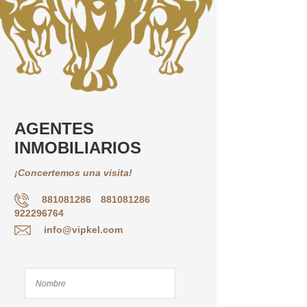
AGENTES
INMOBILIARIOS
¡Concertemos una visita!
881081286
881081286
922296764
info@vipkel.com