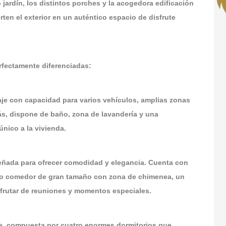
jardín, los distintos porches y la acogedora edificación
ten el exterior en un auténtico espacio de disfrute
erfectamente diferenciadas:
je con capacidad para varios vehículos, amplias zonas
más, dispone de baño, zona de lavandería y una
único a la vivienda.
iseñada para ofrecer comodidad y elegancia. Cuenta con
ioso comedor de gran tamaño con zona de chimenea, un
sfrutar de reuniones y momentos especiales.
che, compuesta por cuatro enormes dormitorios que