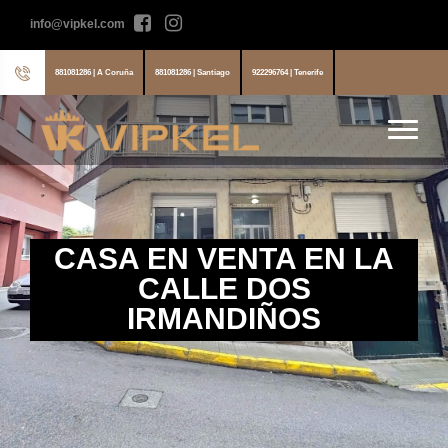
info@vipkel.com
881081286 | A Coruña
881081286 | Santiago
922296764 | Tenerife
CASA EN VENTA EN LA
CALLE DOS
IRMANDIÑOS