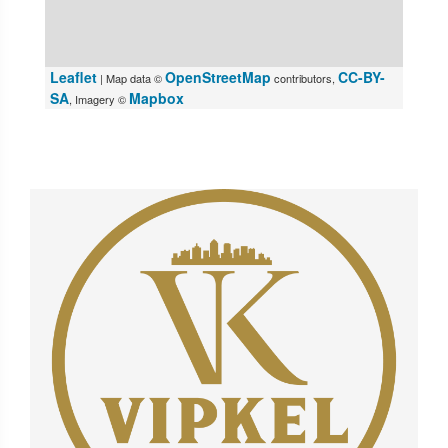
Leaflet
OpenStreetMap
CC-BY-
| Map data ©
contributors,
SA
Mapbox
, Imagery ©