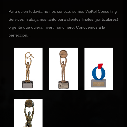
Para quien todavía no nos conoce, somos VipKel Consulting
Services Trabajamos tanto para clientes finales (particulares)
o gente que quiera invertir su dinero. Conocemos a la
perfección...