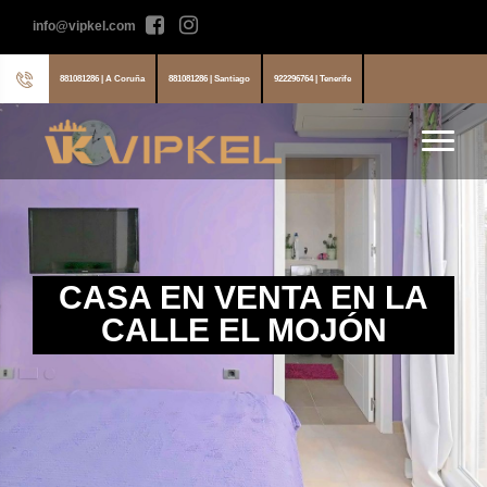
info@vipkel.com
881081286 | A Coruña
881081286 | Santiago
922296764 | Tenerife
CASA EN VENTA EN LA
CALLE EL MOJÓN