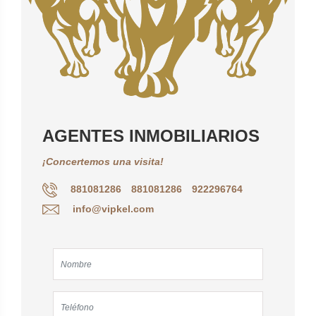
AGENTES INMOBILIARIOS
¡Concertemos una visita!
881081286
881081286
922296764
info@vipkel.com