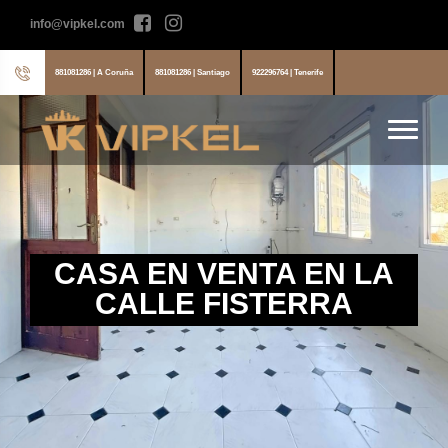
info@vipkel.com
881081286 | A Coruña
881081286 | Santiago
922296764 | Tenerife
CASA EN VENTA EN LA
CALLE FISTERRA