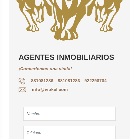
AGENTES INMOBILIARIOS
¡Concertemos una visita!
881081286
881081286
922296764
info@vipkel.com