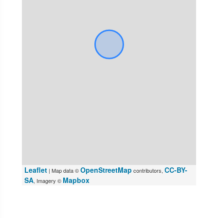
Leaflet
OpenStreetMap
CC-BY-
| Map data ©
contributors,
SA
Mapbox
, Imagery ©