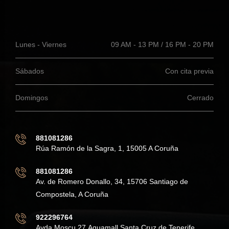
Lunes - Viernes
09 AM - 13 PM / 16 PM - 20 PM
Sábados
Con cita previa
Domingos
Cerrado
881081286
Rúa Ramón de la Sagra, 1, 15005 A Coruña
881081286
Av. de Romero Donallo, 34, 15706 Santiago de
Compostela, A Coruña
922296764
Avda Moscu 27,Aquamall Santa Cruz de Tenerife