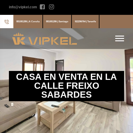
info@vipkel.com
881081286 | A Coruña
881081286 | Santiago
922296764 | Tenerife
CASA EN VENTA EN LA
CALLE FREIXO
SABARDES