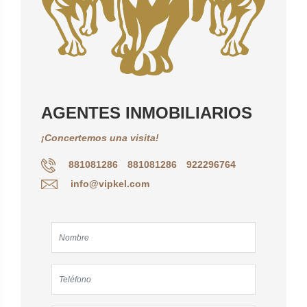
AGENTES INMOBILIARIOS
¡Concertemos una visita!
881081286
881081286
922296764
info@vipkel.com