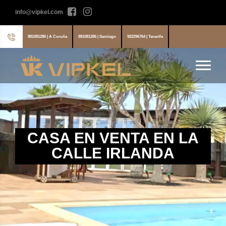
info@vipkel.com
881081286 | A Coruña
881081286 | Santiago
922296764 | Tenerife
CASA EN VENTA EN LA
CALLE IRLANDA