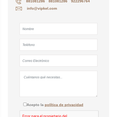
881081286
881081286
922296764
info@vipkel.com
Acepto la
política de privacidad