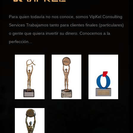
Para quien todavía no nos conoce, somos VipKel Consulting
Services Trabajamos tanto para clientes finales (particulares)
o gente que quiera invertir su dinero. Conocemos a la
perfección...