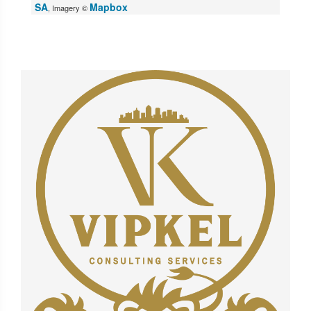
SA
Mapbox
, Imagery ©