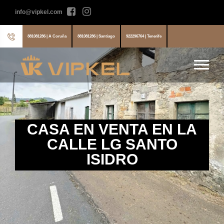
info@vipkel.com
881081286 | A Coruña
881081286 | Santiago
922296764 | Tenerife
CASA EN VENTA EN LA
CALLE LG SANTO
ISIDRO