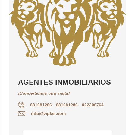
AGENTES INMOBILIARIOS
¡Concertemos una visita!
881081286
881081286
922296764
info@vipkel.com