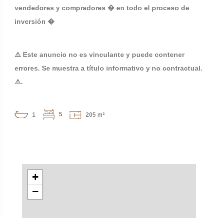
vendedores y compradores � en todo el proceso de
inversión �
⚠️ Este anuncio no es vinculante y puede contener
errores. Se muestra a título informativo y no contractual.
⚠️.
5
1
205 m²
+
−