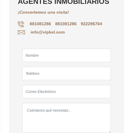
AGENTES INMOBILIARIOS
¡Concertemos una visita!
881081286
881081286
922296764
info@vipkel.com