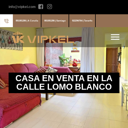
info@vipkel.com
881081286 | A Coruña
881081286 | Santiago
922296764 | Tenerife
CASA EN VENTA EN LA
CALLE LOMO BLANCO