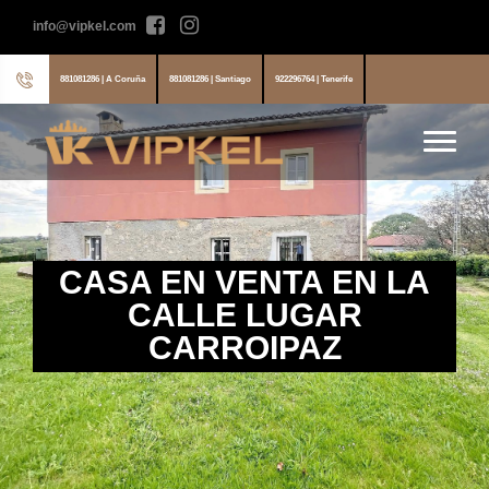
info@vipkel.com
881081286 | A Coruña
881081286 | Santiago
922296764 | Tenerife
CASA EN VENTA EN LA
CALLE LUGAR
CARROIPAZ