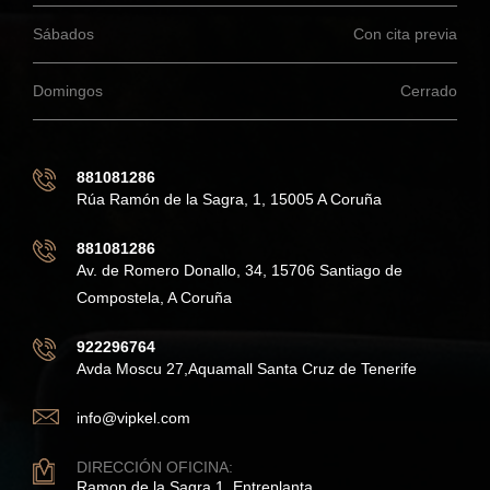
Sábados
Con cita previa
Domingos
Cerrado
881081286
Rúa Ramón de la Sagra, 1, 15005 A Coruña
881081286
Av. de Romero Donallo, 34, 15706 Santiago de
Compostela, A Coruña
922296764
Avda Moscu 27,Aquamall Santa Cruz de Tenerife
info@vipkel.com
DIRECCIÓN OFICINA:
Ramon de la Sagra 1, Entreplanta