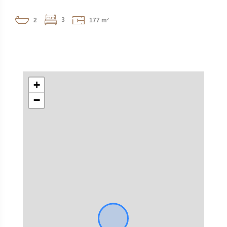
3
2
177 m²
+
−