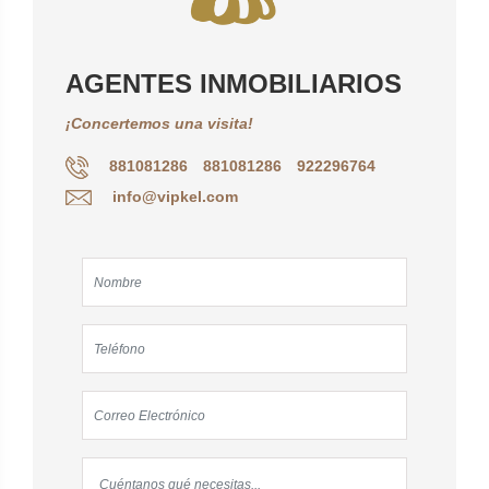
AGENTES INMOBILIARIOS
¡Concertemos una visita!
881081286
881081286
922296764
info@vipkel.com