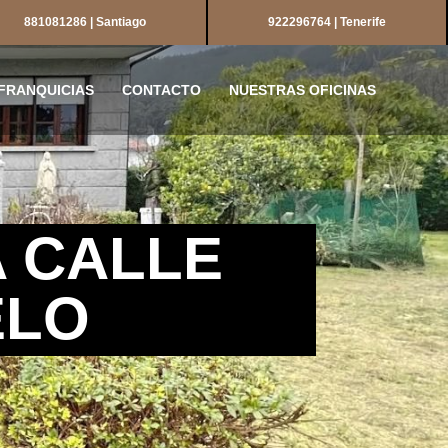
881081286 | Santiago
922296764 | Tenerife
FRANQUICIAS
CONTACTO
NUESTRAS OFICINAS
A CALLE
ELO