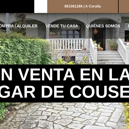
881081286 | A Coruña
OMPRA / ALQUILER
VENDE TU CASA
QUIÉNES SOMOS
N VENTA EN L
GAR DE COUS