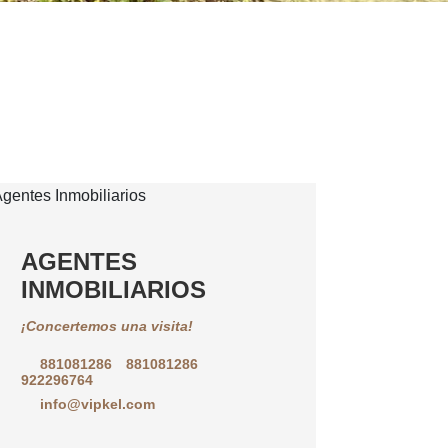
AGENTES
INMOBILIARIOS
¡Concertemos una visita!
881081286
881081286
922296764
info@vipkel.com