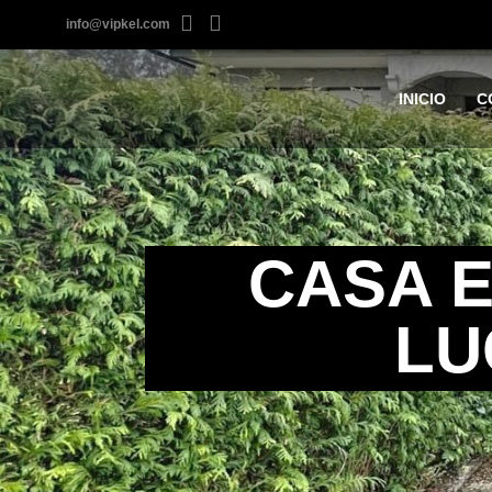
info@vipkel.com
INICIO
C
CASA E
LU