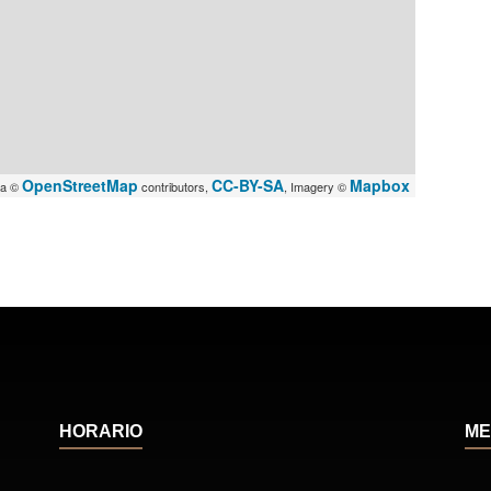
OpenStreetMap
CC-BY-SA
Mapbox
ta ©
contributors,
, Imagery ©
HORARIO
ME