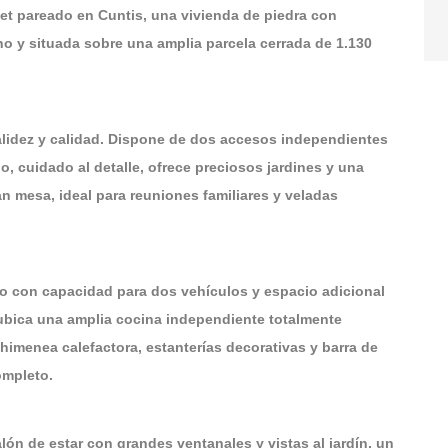
et pareado en Cuntis, una vivienda de piedra con
no y situada sobre una amplia parcela cerrada de 1.130
alidez y calidad. Dispone de dos accesos independientes
, cuidado al detalle, ofrece preciosos jardines y una
an mesa, ideal para reuniones familiares y veladas
do con capacidad para dos vehículos y espacio adicional
ubica una amplia cocina independiente totalmente
menea calefactora, estanterías decorativas y barra de
ompleto.
lón de estar con grandes ventanales y vistas al jardín, un