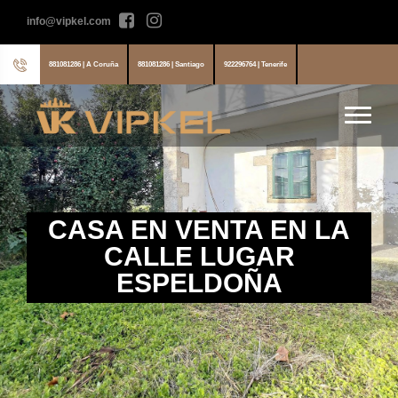
info@vipkel.com
881081286 | A Coruña
881081286 | Santiago
922296764 | Tenerife
CASA EN VENTA EN LA
CALLE LUGAR
ESPELDOÑA