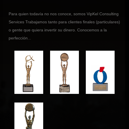
Para quien todavía no nos conoce, somos VipKel Consulting
Services Trabajamos tanto para clientes finales (particulares)
o gente que quiera invertir su dinero. Conocemos a la
perfección...