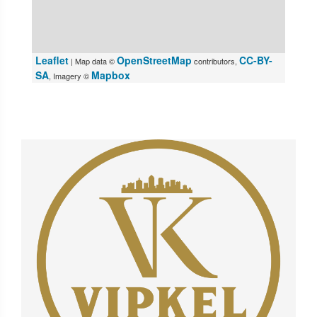
Leaflet
OpenStreetMap
CC-BY-
| Map data ©
contributors,
SA
Mapbox
, Imagery ©