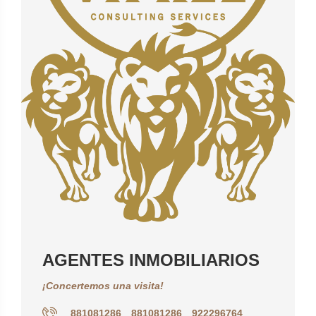
AGENTES INMOBILIARIOS
¡Concertemos una visita!
881081286
881081286
922296764