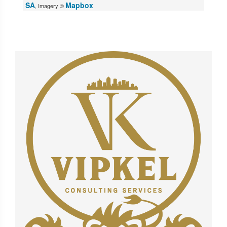
SA
Mapbox
, Imagery ©