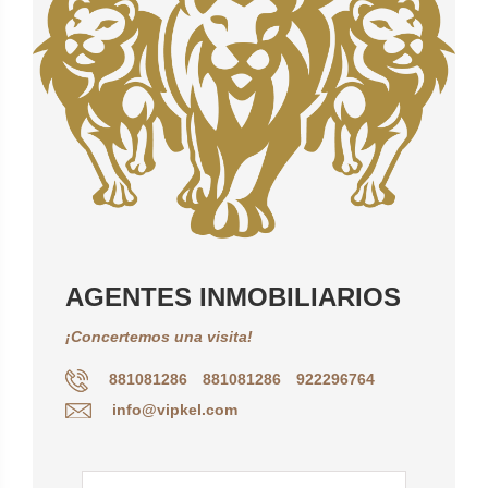
AGENTES INMOBILIARIOS
¡Concertemos una visita!
881081286
881081286
922296764
info@vipkel.com