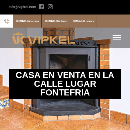
info@vipkel.com
881081286 | A Coruña
881081286 | Santiago
922296764 | Tenerife
CASA EN VENTA EN LA
CALLE LUGAR
FONTEFRIA