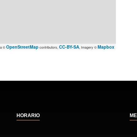
OpenStreetMap
CC-BY-SA
Mapbox
ta ©
contributors,
, Imagery ©
HORARIO
ME