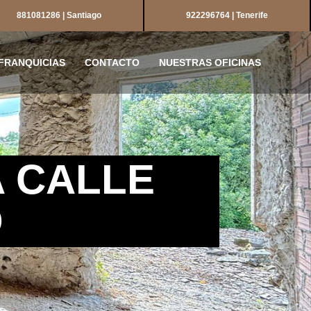
881081286 | Santiago
922296764 | Tenerife
FRANQUICIAS
CONTACTO
NUESTRAS OFICINAS
A CALLE
O