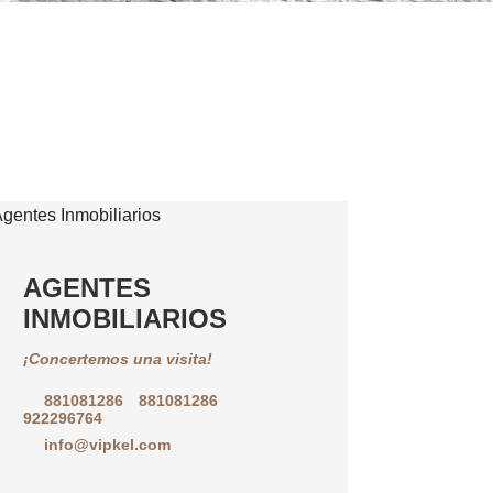
AGENTES
INMOBILIARIOS
¡Concertemos una visita!
881081286
881081286
922296764
info@vipkel.com