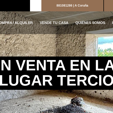
881081286 | A Coruña
OMPRA / ALQUILER
VENDE TU CASA
QUIÉNES SOMOS
N VENTA EN L
LUGAR TERCI