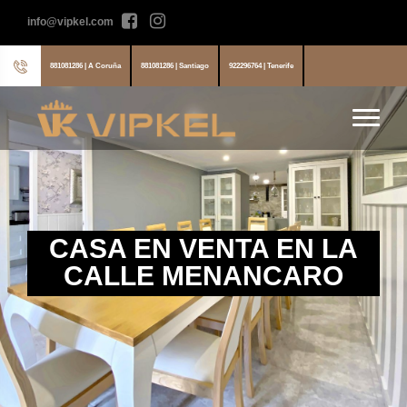
info@vipkel.com
881081286 | A Coruña
881081286 | Santiago
922296764 | Tenerife
CASA EN VENTA EN LA
CALLE MENANCARO