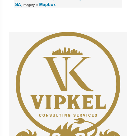
SA
Mapbox
, Imagery ©