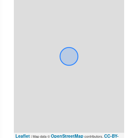
Leaflet
OpenStreetMap
CC-BY-
| Map data ©
contributors,