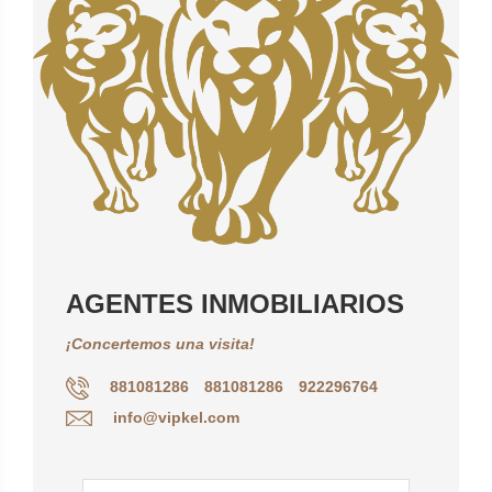
AGENTES INMOBILIARIOS
¡Concertemos una visita!
881081286
881081286
922296764
info@vipkel.com