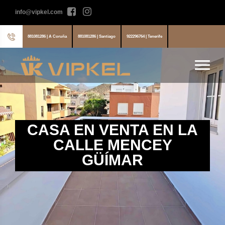
info@vipkel.com
881081286 | A Coruña
881081286 | Santiago
922296764 | Tenerife
CASA EN VENTA EN LA
CALLE MENCEY
GÜÍMAR