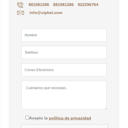
881081286
881081286
922296764
info@vipkel.com
Acepto la
política de privacidad