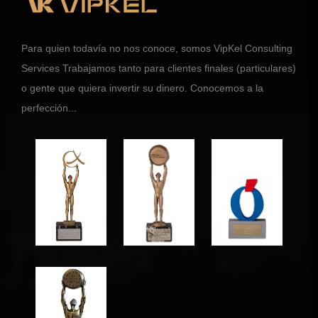
Para quien todavía no nos conoce, somos VipKel Consulting
Services Trabajamos tanto para clientes finales (particulares)
o gente que quiera invertir su dinero. Conocemos a la
perfección...