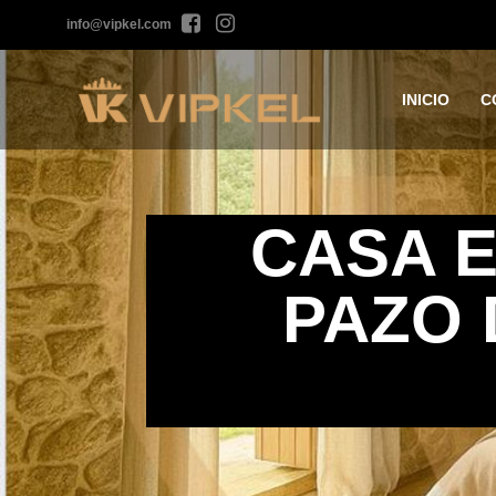
info@vipkel.com
INICIO
C
CASA E
PAZO 