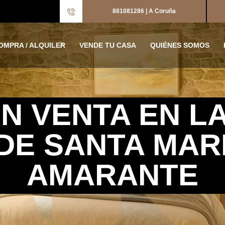
881081286 | A Coruña
OMPRA / ALQUILER
VENDE TU CASA
QUIÉNES SOMOS
N VENTA EN L
DE SANTA MAR
AMARANTE