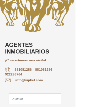
AGENTES
INMOBILIARIOS
¡Concertemos una visita!
881081286
881081286
922296764
info@vipkel.com