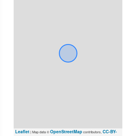
Leaflet
OpenStreetMap
CC-BY-
| Map data ©
contributors,