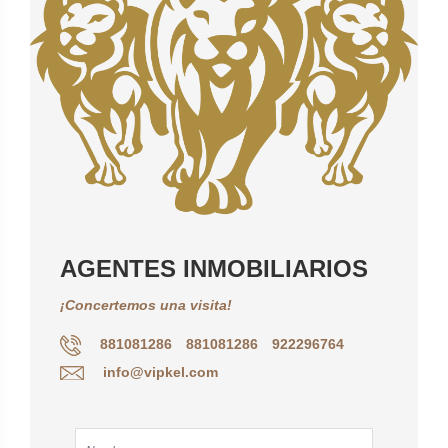
AGENTES INMOBILIARIOS
¡Concertemos una visita!
881081286
881081286
922296764
info@vipkel.com