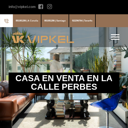
info@vipkel.com
881081286 | A Coruña
881081286 | Santiago
922296764 | Tenerife
CASA EN VENTA EN LA
CALLE PERBES