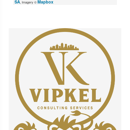
SA
Mapbox
, Imagery ©