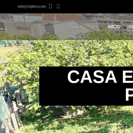
info@vipkel.com
INICIO
C
CASA E