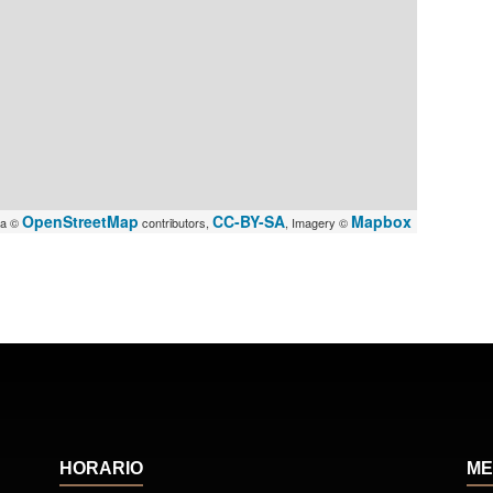
OpenStreetMap
CC-BY-SA
Mapbox
ta ©
contributors,
, Imagery ©
HORARIO
ME