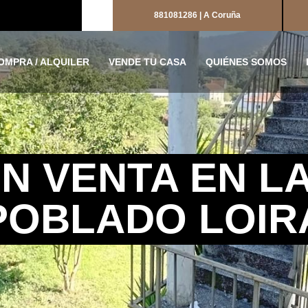
881081286 | A Coruña
OMPRA / ALQUILER
VENDE TU CASA
QUIÉNES SOMOS
N VENTA EN L
POBLADO LOIR