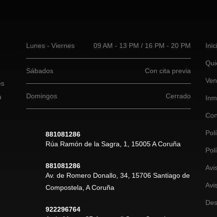
Lunes - Viernes
09 AM - 13 PM / 16 PM - 20 PM
Inic
Qui
Sábados
Con cita previa
Ven
es
Domingos
Cerrado
u
Inm
Con
Pol
881081286
Rúa Ramón de la Sagra, 1, 15005 A Coruña
Pol
881081286
Avi
Av. de Romero Donallo, 34, 15706 Santiago de
Avi
Compostela, A Coruña
Des
922296764