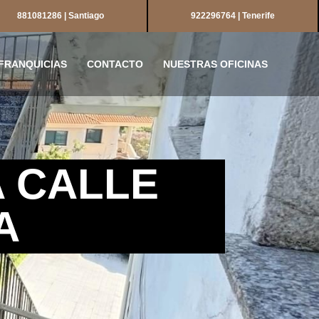
881081286 | Santiago
922296764 | Tenerife
FRANQUICIAS
CONTACTO
NUESTRAS OFICINAS
A CALLE
A