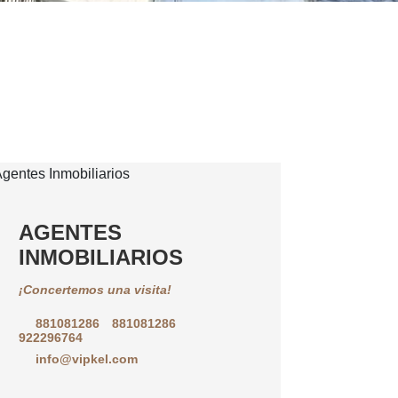
AGENTES
INMOBILIARIOS
¡Concertemos una visita!
881081286
881081286
922296764
info@vipkel.com