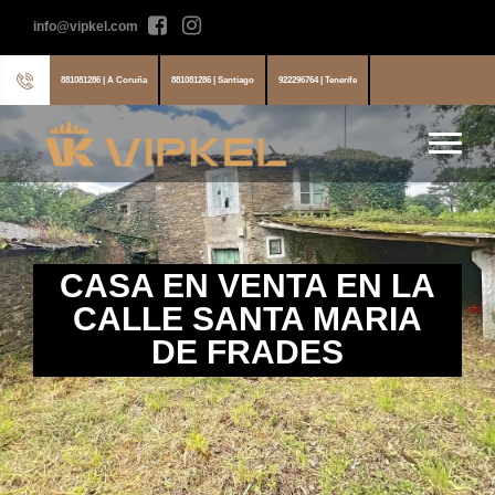
info@vipkel.com
881081286 | A Coruña
881081286 | Santiago
922296764 | Tenerife
CASA EN VENTA EN LA
CALLE SANTA MARIA
DE FRADES