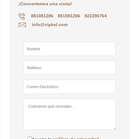
¡Concertemos una visita!
881081286
881081286
922296764
info@vipkel.com