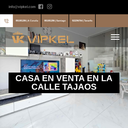
info@vipkel.com
881081286 | A Coruña
881081286 | Santiago
922296764 | Tenerife
CASA EN VENTA EN LA
CALLE TAJAOS