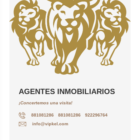
AGENTES INMOBILIARIOS
¡Concertemos una visita!
881081286
881081286
922296764
info@vipkel.com