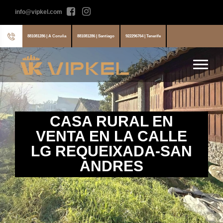
info@vipkel.com
881081286 | A Coruña
881081286 | Santiago
922296764 | Tenerife
CASA RURAL EN
VENTA EN LA CALLE
LG REQUEIXADA-SAN
ANDRES