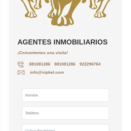
AGENTES INMOBILIARIOS
¡Concertemos una visita!
881081286
881081286
922296764
info@vipkel.com