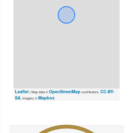
Leaflet
OpenStreetMap
CC-BY-
| Map data ©
contributors,
SA
Mapbox
, Imagery ©