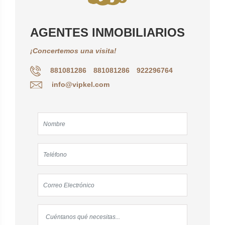
AGENTES INMOBILIARIOS
¡Concertemos una visita!
881081286
881081286
922296764
info@vipkel.com