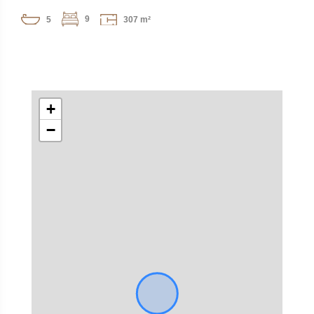
9
5
307 m²
+
−