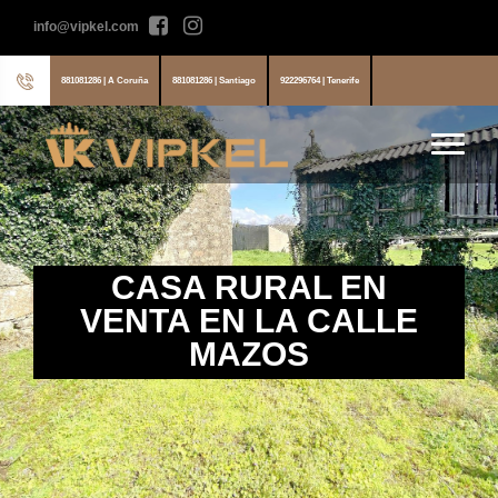
info@vipkel.com
881081286 | A Coruña
881081286 | Santiago
922296764 | Tenerife
CASA RURAL EN
VENTA EN LA CALLE
MAZOS