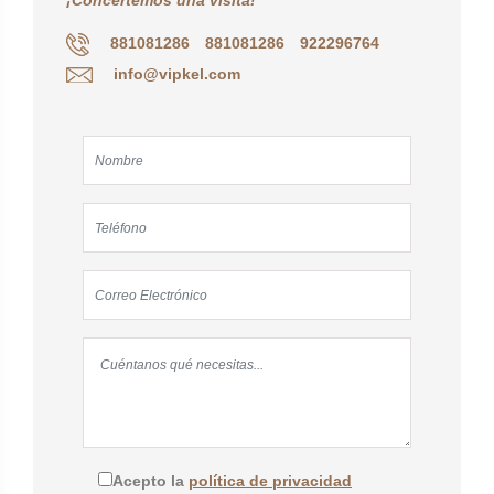
¡Concertemos una visita!
881081286
881081286
922296764
info@vipkel.com
Acepto la
política de privacidad