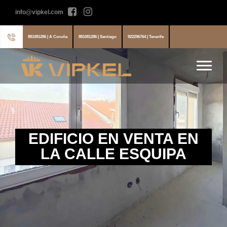
info@vipkel.com
881081286 | A Coruña
881081286 | Santiago
922296764 | Tenerife
EDIFICIO EN VENTA EN
LA CALLE ESQUIPA