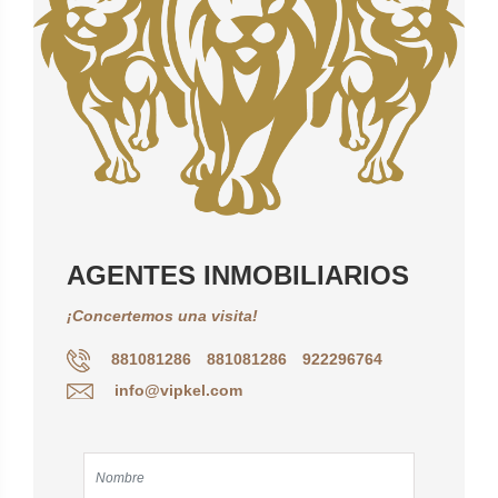
AGENTES INMOBILIARIOS
¡Concertemos una visita!
881081286
881081286
922296764
info@vipkel.com