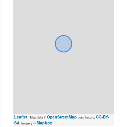
Leaflet
OpenStreetMap
CC-BY-
| Map data ©
contributors,
SA
Mapbox
, Imagery ©