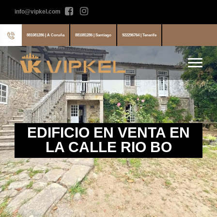
info@vipkel.com
881081286 | A Coruña
881081286 | Santiago
922296764 | Tenerife
EDIFICIO EN VENTA EN
LA CALLE RIO BO