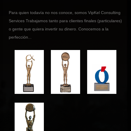
Para quien todavía no nos conoce, somos VipKel Consulting
Services Trabajamos tanto para clientes finales (particulares)
o gente que quiera invertir su dinero. Conocemos a la
perfección...