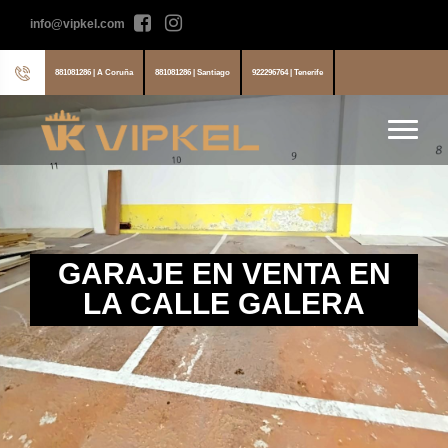
info@vipkel.com
881081286 | A Coruña
881081286 | Santiago
922296764 | Tenerife
GARAJE EN VENTA EN
LA CALLE GALERA