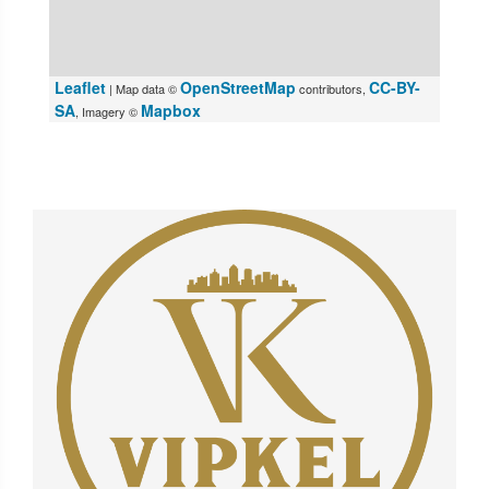
Leaflet
OpenStreetMap
CC-BY-
| Map data ©
contributors,
SA
Mapbox
, Imagery ©