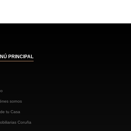
NÚ PRINCIPAL
io
énes somos
de tu Casa
obiliarias Coruña