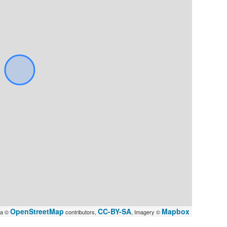
OpenStreetMap
CC-BY-SA
Mapbox
ta ©
contributors,
, Imagery ©