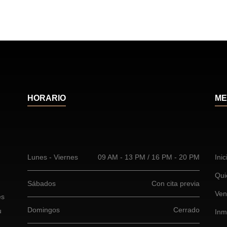
HORARIO
ME
Lunes - Viernes
09 AM - 13 PM / 16 PM - 20 PM
Inic
Qui
Sábados
Con cita previa
Ven
es
Domingos
Cerrado
u
Inm