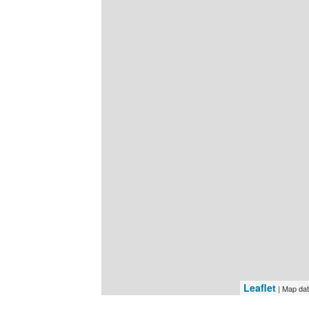
Leaflet
| Map da