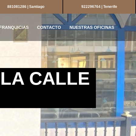
881081286 | Santiago
922296764 | Tenerife
FRANQUICIAS
CONTACTO
NUESTRAS OFICINAS
 LA CALLE