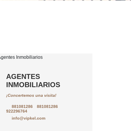
AGENTES
INMOBILIARIOS
¡Concertemos una visita!
881081286
881081286
922296764
info@vipkel.com