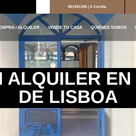
881081286 | A Coruña
OMPRA / ALQUILER
VENDE TU CASA
QUIÉNES SOMOS
 ALQUILER EN
DE LISBOA