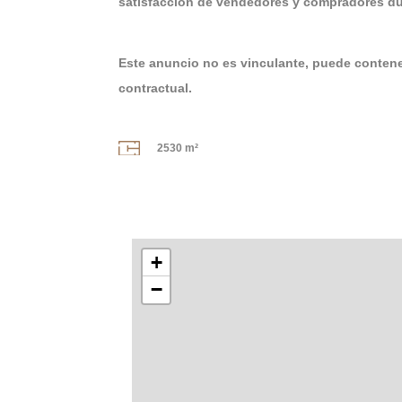
satisfacción de vendedores y compradores dur
Este anuncio no es vinculante, puede contener
contractual.
2530 m²
+
−