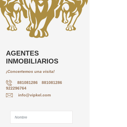
AGENTES
INMOBILIARIOS
¡Concertemos una visita!
881081286
881081286
922296764
info@vipkel.com