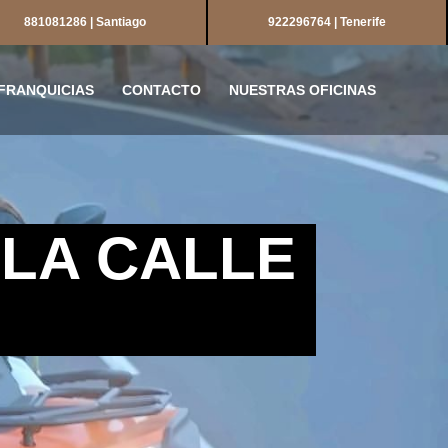
881081286 | Santiago
922296764 | Tenerife
FRANQUICIAS
CONTACTO
NUESTRAS OFICINAS
 LA CALLE