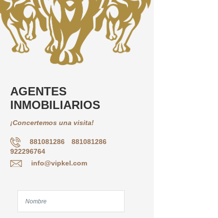
AGENTES
INMOBILIARIOS
¡Concertemos una visita!
881081286
881081286
922296764
info@vipkel.com