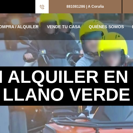
881081286 | A Coruña
OMPRA / ALQUILER
VENDE TU CASA
QUIÉNES SOMOS
 ALQUILER EN
LLANO VERDE