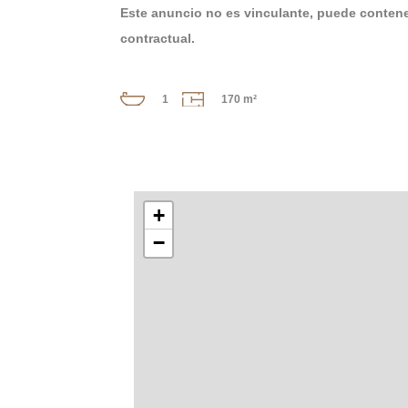
Este anuncio no es vinculante, puede contener
contractual.
1
170 m²
+
−