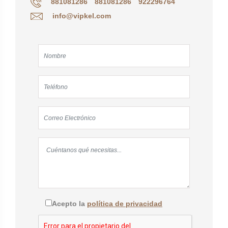
881081286
881081286
922296764
info@vipkel.com
Acepto la
política de privacidad