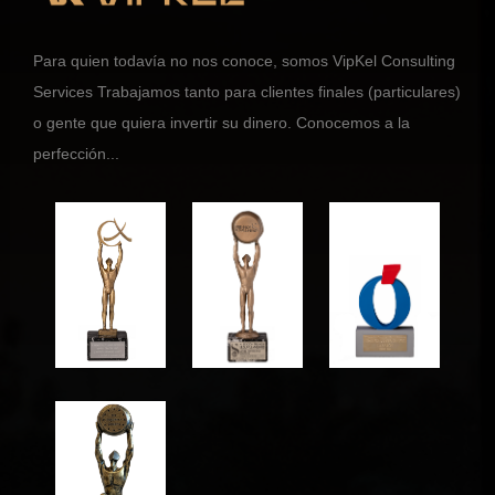
Para quien todavía no nos conoce, somos VipKel Consulting
Services Trabajamos tanto para clientes finales (particulares)
o gente que quiera invertir su dinero. Conocemos a la
perfección...