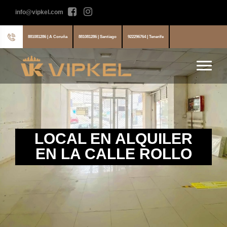
info@vipkel.com
881081286 | A Coruña
881081286 | Santiago
922296764 | Tenerife
LOCAL EN ALQUILER
EN LA CALLE ROLLO