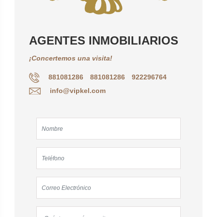
AGENTES INMOBILIARIOS
¡Concertemos una visita!
881081286
881081286
922296764
info@vipkel.com