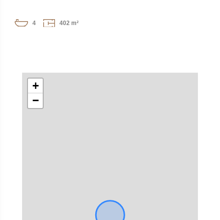
4
402 m²
+
−