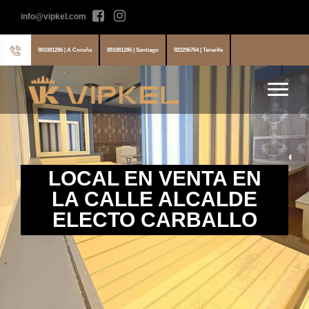
info@vipkel.com
881081286 | A Coruña
881081286 | Santiago
922296764 | Tenerife
LOCAL EN VENTA EN
LA CALLE ALCALDE
ELECTO CARBALLO