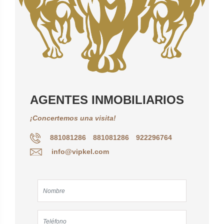
AGENTES INMOBILIARIOS
¡Concertemos una visita!
881081286
881081286
922296764
info@vipkel.com