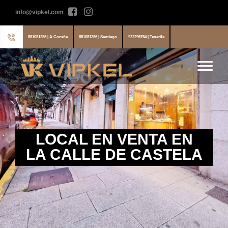
info@vipkel.com
881081286 | A Coruña
881081286 | Santiago
922296764 | Tenerife
LOCAL EN VENTA EN
LA CALLE DE CASTELA