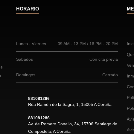
HORARIO
ME
Lunes - Viernes
09 AM - 13 PM / 16 PM - 20 PM
Inic
Qui
Sábados
Con cita previa
Ven
es
Domingos
Cerrado
u
Inm
Con
Pol
881081286
Rúa Ramón de la Sagra, 1, 15005 A Coruña
Pol
881081286
Avi
Av. de Romero Donallo, 34, 15706 Santiago de
Avi
Compostela, A Coruña