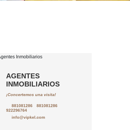
AGENTES
INMOBILIARIOS
¡Concertemos una visita!
881081286
881081286
922296764
info@vipkel.com