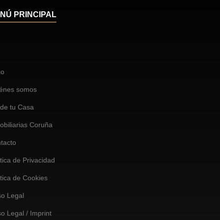
NÚ PRINCIPAL
io
énes somos
de tu Casa
obiliarias Coruña
tacto
ítica de Privacidad
ítica de Cookies
so Legal
so Legal / Imprint