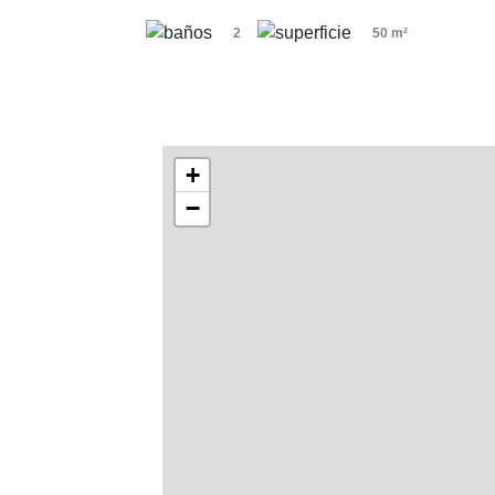
2
50 m²
+
−