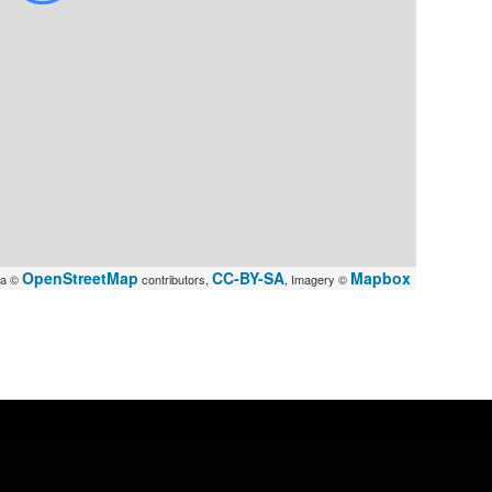
OpenStreetMap
CC-BY-SA
Mapbox
ta ©
contributors,
, Imagery ©