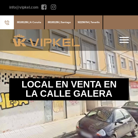
info@vipkel.com
881081286 | A Coruña
881081286 | Santiago
922296764 | Tenerife
LOCAL EN VENTA EN
LA CALLE GALERA