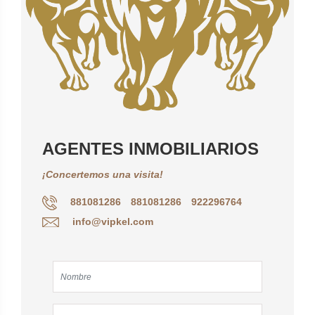
AGENTES INMOBILIARIOS
¡Concertemos una visita!
881081286
881081286
922296764
info@vipkel.com