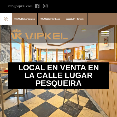
info@vipkel.com
881081286 | A Coruña
881081286 | Santiago
922296764 | Tenerife
LOCAL EN VENTA EN
LA CALLE LUGAR
PESQUEIRA