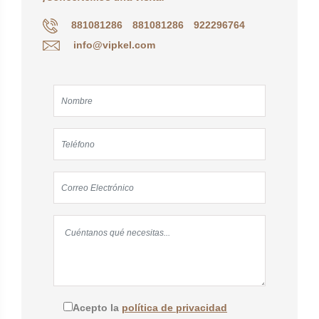
881081286
881081286
922296764
info@vipkel.com
Acepto la
política de privacidad