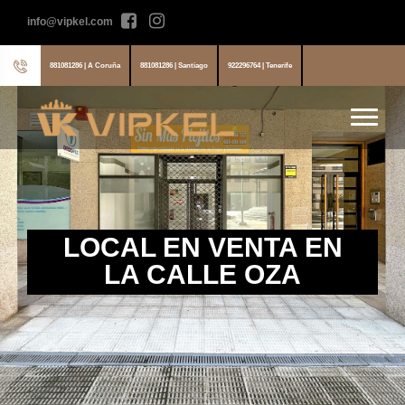
info@vipkel.com
881081286 | A Coruña
881081286 | Santiago
922296764 | Tenerife
LOCAL EN VENTA EN
LA CALLE OZA