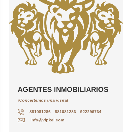
AGENTES INMOBILIARIOS
¡Concertemos una visita!
881081286
881081286
922296764
info@vipkel.com