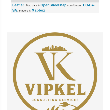
Leaflet
OpenStreetMap
CC-BY-
| Map data ©
contributors,
SA
Mapbox
, Imagery ©