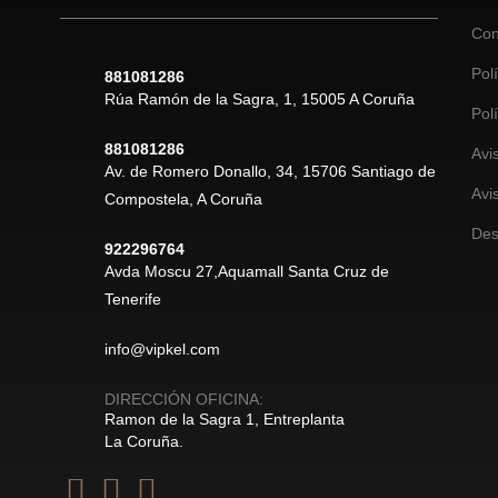
Con
Pol
881081286
Rúa Ramón de la Sagra, 1, 15005 A Coruña
Pol
881081286
Avi
Av. de Romero Donallo, 34, 15706 Santiago de
Avi
Compostela, A Coruña
Des
922296764
Avda Moscu 27,Aquamall Santa Cruz de
Tenerife
info@vipkel.com
DIRECCIÓN OFICINA:
Ramon de la Sagra 1, Entreplanta
La Coruña.