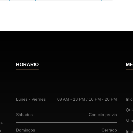
HORARIO
ME
Lunes - Viernes
09 AM - 13 PM / 16 PM - 20 PM
Inic
Qui
Sábados
Con cita previa
Ven
es
Domingos
Cerrado
u
Inm