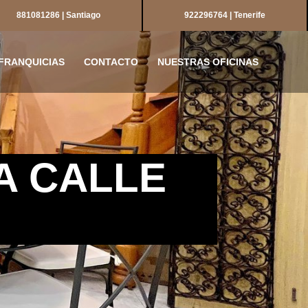
881081286 | Santiago
922296764 | Tenerife
FRANQUICIAS
CONTACTO
NUESTRAS OFICINAS
A CALLE