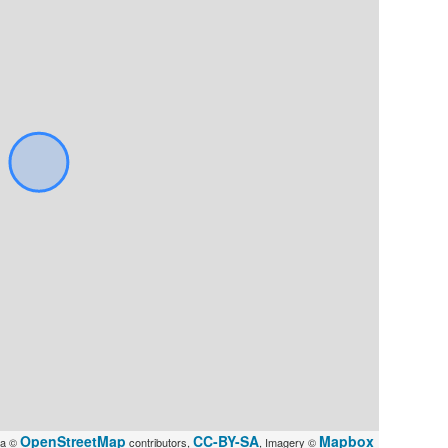
OpenStreetMap
CC-BY-SA
Mapbox
ta ©
contributors,
, Imagery ©