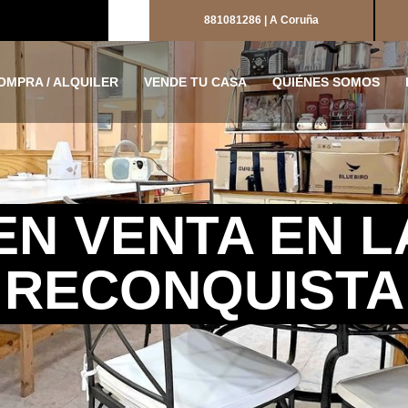
881081286 | A Coruña
OMPRA / ALQUILER
VENDE TU CASA
QUIÉNES SOMOS
EN VENTA EN L
RECONQUISTA