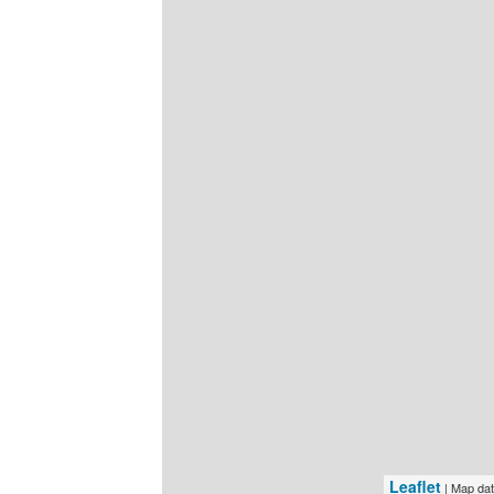
Leaflet
| Map da