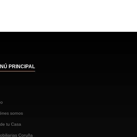
NÚ PRINCIPAL
io
énes somos
de tu Casa
obiliarias Coruña