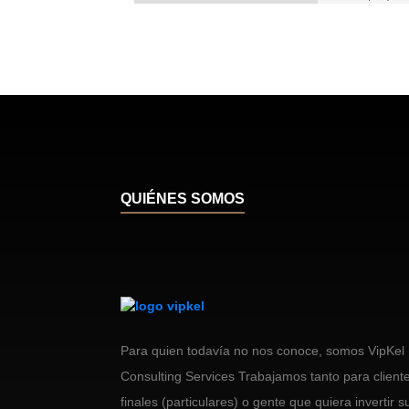
QUIÉNES SOMOS
Para quien todavía no nos conoce, somos VipKel
Consulting Services Trabajamos tanto para client
finales (particulares) o gente que quiera invertir s