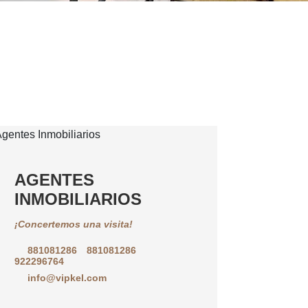
AGENTES
INMOBILIARIOS
¡Concertemos una visita!
881081286
881081286
922296764
info@vipkel.com