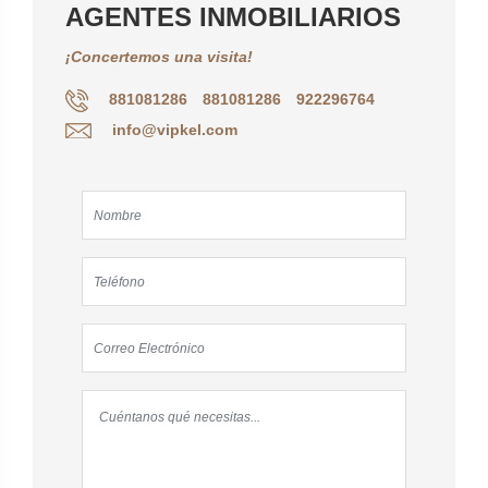
AGENTES INMOBILIARIOS
¡Concertemos una visita!
881081286
881081286
922296764
info@vipkel.com