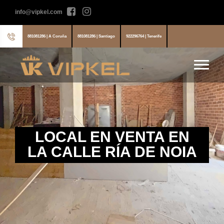
info@vipkel.com
881081286 | A Coruña
881081286 | Santiago
922296764 | Tenerife
LOCAL EN VENTA EN
LA CALLE RÍA DE NOIA