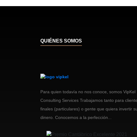
QUIÉNES SOMOS
Para quien todavía no nos conoce, somos VipKel
Consulting Services Trabajamos tanto para client
finales (particulares) o gente que quiera invertir s
dinero. Conocemos a la perfección...