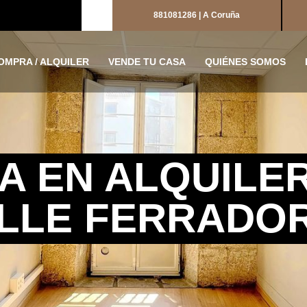
881081286 | A Coruña
OMPRA / ALQUILER
VENDE TU CASA
QUIÉNES SOMOS
A EN ALQUILE
LLE FERRADO