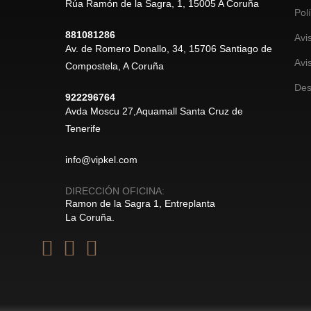
Rúa Ramón de la Sagra, 1, 15005 A Coruña
Pol
881081286
Avi
Av. de Romero Donallo, 34, 15706 Santiago de
Avi
Compostela, A Coruña
Des
922296764
Avda Moscu 27,Aquamall Santa Cruz de
Tenerife
info@vipkel.com
DIRECCIÓN OFICINA:
Ramon de la Sagra 1, Entreplanta
La Coruña.