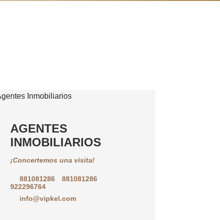
AGENTES
INMOBILIARIOS
¡Concertemos una visita!
881081286
881081286
922296764
info@vipkel.com