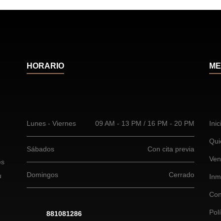
HORARIO
ME
Lunes - Viernes
09 AM - 13 PM / 16 PM - 20 PM
Inic
Qui
Sábados
Con cita previa
Ven
es
Domingos
Cerrado
u
Inm
Con
Pol
881081286