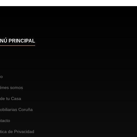
NÚ PRINCIPAL
io
énes somos
de tu Casa
obiliarias Coruña
tacto
ítica de Privacidad