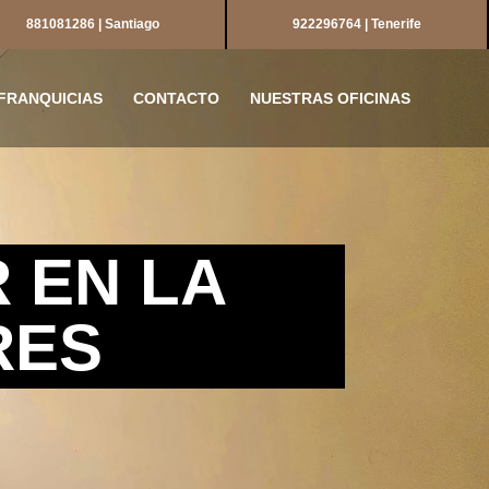
881081286 | Santiago
922296764 | Tenerife
FRANQUICIAS
CONTACTO
NUESTRAS OFICINAS
R EN LA
RES