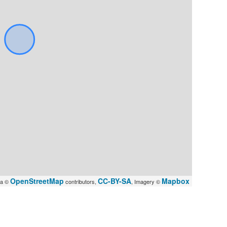
OpenStreetMap
CC-BY-SA
Mapbox
ta ©
contributors,
, Imagery ©