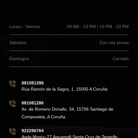
Lunes - Viernes
09 AM - 13 PM / 16 PM - 20 PM
Sábados
Con cita previa
Domingos
Cerrado
881081286
Rúa Ramón de la Sagra, 1, 15005 A Coruña
881081286
Av. de Romero Donallo, 34, 15706 Santiago de
Compostela, A Coruña
922296764
Avda Moscu 27,Aquamall Santa Cruz de Tenerife