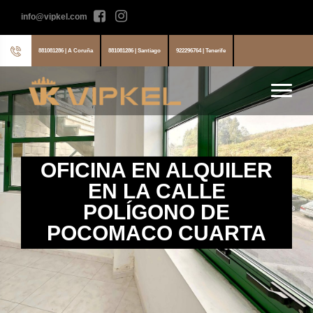
info@vipkel.com
881081286 | A Coruña
881081286 | Santiago
922296764 | Tenerife
OFICINA EN ALQUILER
EN LA CALLE
POLÍGONO DE
POCOMACO CUARTA