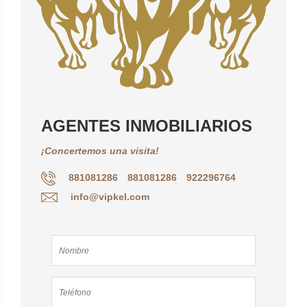
AGENTES INMOBILIARIOS
¡Concertemos una visita!
881081286
881081286
922296764
info@vipkel.com