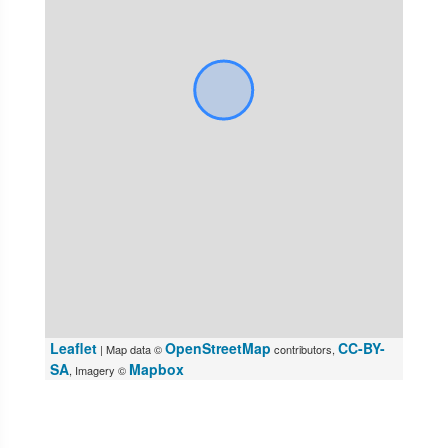
Leaflet
OpenStreetMap
CC-BY-
| Map data ©
contributors,
SA
Mapbox
, Imagery ©