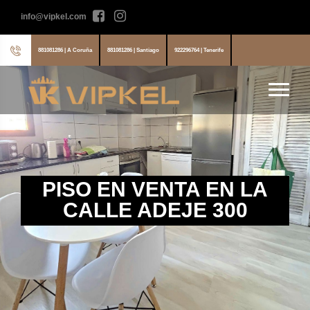
info@vipkel.com
881081286 | A Coruña
881081286 | Santiago
922296764 | Tenerife
PISO EN VENTA EN LA
CALLE ADEJE 300