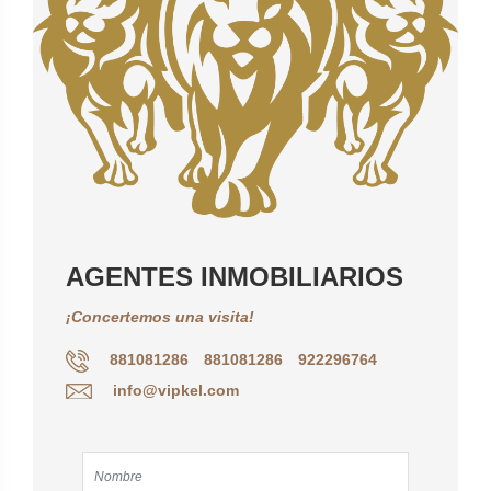
AGENTES INMOBILIARIOS
¡Concertemos una visita!
881081286
881081286
922296764
info@vipkel.com