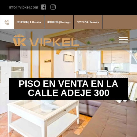
info@vipkel.com
881081286 | A Coruña
881081286 | Santiago
922296764 | Tenerife
PISO EN VENTA EN LA
CALLE ADEJE 300