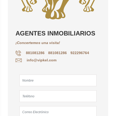
AGENTES INMOBILIARIOS
¡Concertemos una visita!
881081286
881081286
922296764
info@vipkel.com