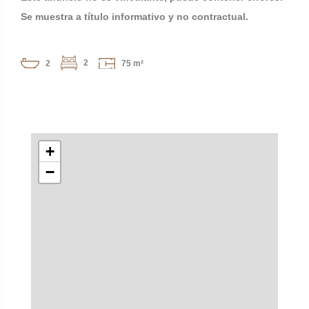
Se muestra a título informativo y no contractual.
2
2
75 m²
+
−