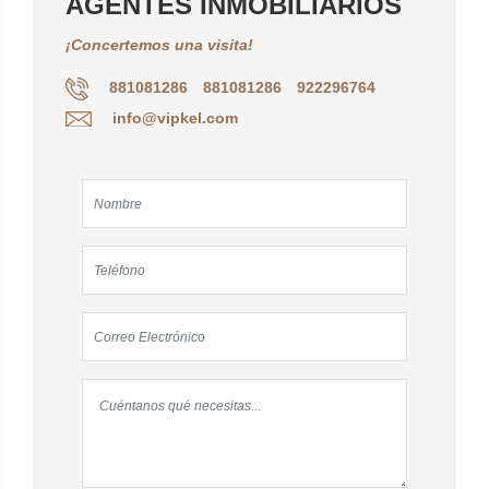
AGENTES INMOBILIARIOS
¡Concertemos una visita!
881081286
881081286
922296764
info@vipkel.com