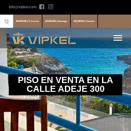
info@vipkel.com
881081286 | A Coruña
881081286 | Santiago
922296764 | Tenerife
PISO EN VENTA EN LA
CALLE ADEJE 300